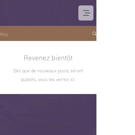
Blog
Revenez bientôt
Dès que de nouveaux posts seront
publiés, vous les verrez ici.
Mentions légales
Politique en matière de cookies
Politique de confidentialité