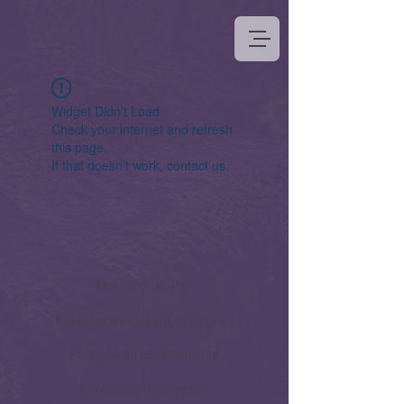
Widget Didn’t Load
Check your internet and refresh
this page.
If that doesn’t work, contact us.
Mentions légales
Politique en matière de cookies
Politique de confidentialité
Conditions d'utilisation